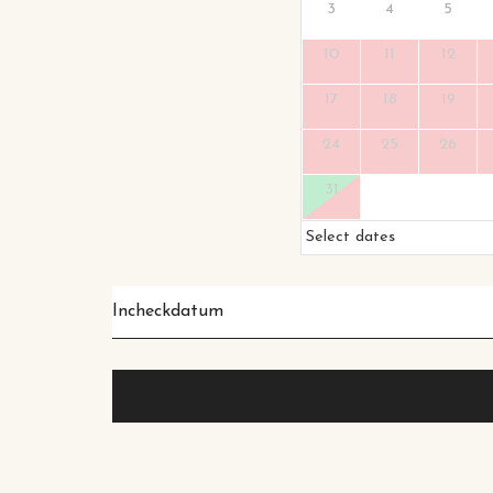
3
4
5
10
11
12
17
18
19
24
25
26
31
Select dates
Incheckdatum
*