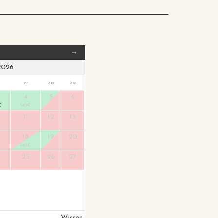
→
2026
vr
za
zo
4
5
6
€
140
€
11
12
13
18
19
20
140
€
25
26
27
Wissen