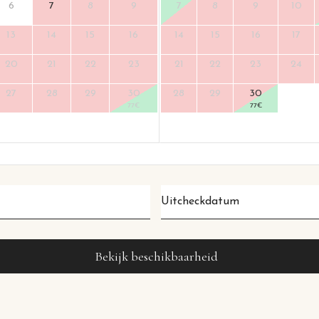
6
7
8
9
7
8
9
10
13
14
15
16
14
15
16
17
20
21
22
23
21
22
23
24
27
28
29
30
28
29
30
77
€
77
€
Uitcheckdatum
*