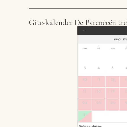
Gite-kalender De Pyreneeën tre
←
ma
di
wo
3
4
5
10
11
12
17
18
19
24
25
26
31
Select dates