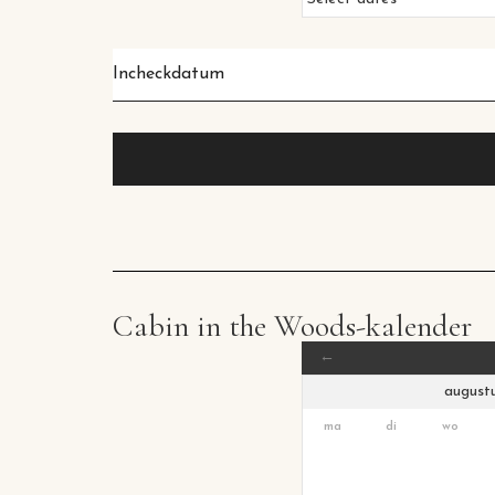
Incheckdatum
*
Cabin in the Woods-kalender
←
ma
di
wo