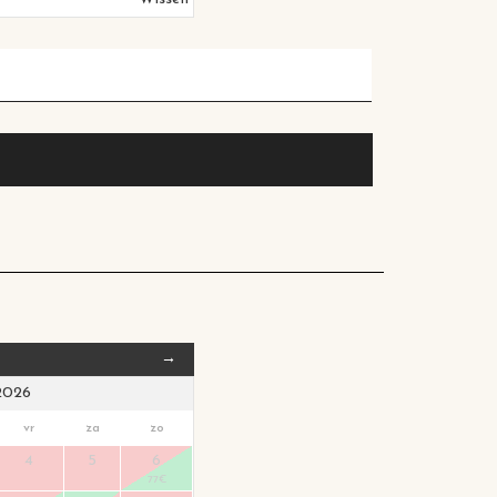
→
2026
vr
za
zo
4
5
6
77
€