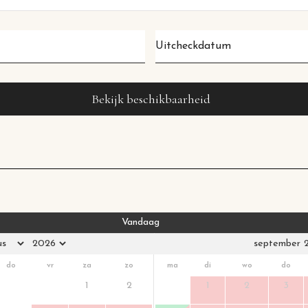
Uitcheckdatum
*
Vandaag
september 
do
vr
za
zo
ma
di
wo
do
1
2
1
2
3