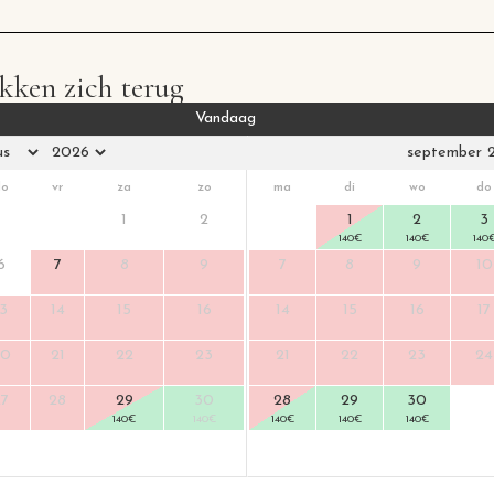
kken zich terug
Vandaag
september 
do
vr
za
zo
ma
di
wo
do
1
2
1
2
3
140
€
140
€
140
6
7
8
9
7
8
9
10
13
14
15
16
14
15
16
17
20
21
22
23
21
22
23
24
27
28
29
30
28
29
30
140
€
140
€
140
€
140
€
140
€