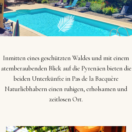
Inmitten
eines
geschützten
Waldes
und
mit
einem
atemberaubenden
Blick
auf
die
Pyrenäen
bieten
die
beiden
Unterkünfte
in
Pas
de
la
Bacquère
Naturliebhabern
einen
ruhigen,
erholsamen
und
zeitlosen
Ort.