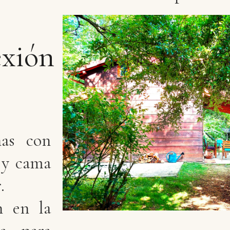
exión
as con
, y cama
.
n en la