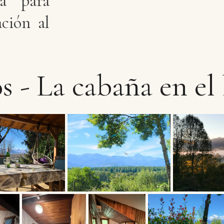
a para
ción al
os
-
La
cabaña
en
el